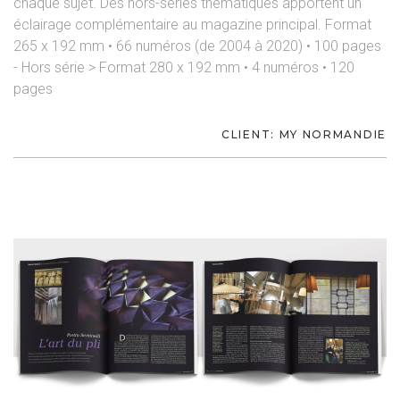
chaque sujet. Des hors-séries thématiques apportent un
éclairage complémentaire au magazine principal. Format
265 x 192 mm • 66 numéros (de 2004 à 2020) • 100 pages
- Hors série > Format 280 x 192 mm • 4 numéros • 120
pages
CLIENT: MY NORMANDIE